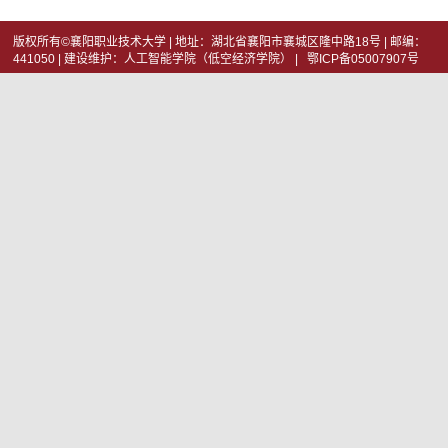
版权所有©襄阳职业技术大学 | 地址：湖北省襄阳市襄城区隆中路18号 | 邮编：
441050 | 建设维护：人工智能学院（低空经济学院） | 鄂ICP备05007907号