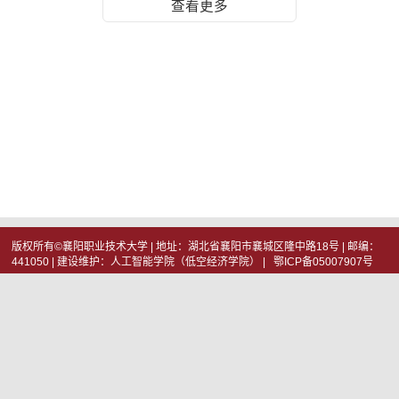
查看更多
版权所有©襄阳职业技术大学 | 地址：湖北省襄阳市襄城区隆中路18号 | 邮编：
441050 | 建设维护：人工智能学院（低空经济学院） | 鄂ICP备05007907号