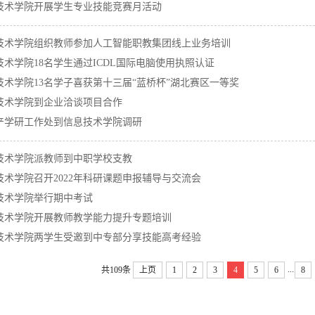
技术学院开展学生专业技能竞赛月活动
技术学院组织教师参加人工智能职教集团线上业务培训
技术学院18名学生通过ICDL国际电脑使用执照认证
技术学院13名学子喜获第十三届“蓝桥杯”湖北赛区一等奖
技术学院到企业洽谈项目合作
产学研工作处到信息技术学院调研
技术学院派教师到中职学校支教
技术学院召开2022年科研课题申报辅导与交流会
技术学院举行期中考试
技术学院开展教师教学能力提升专题培训
技术学院两学生受邀到中专部分享技能高考经验
...
共109条
上页
1
2
3
4
5
6
8