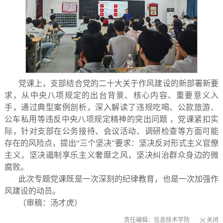
党课上，支部结合党的二十大关于作风建设的新部署新要
求，从中央八项规定的出台背景、核心内容、重要意义入
手，通过典型案例剖析，深入解读了违规吃喝、公款旅游、
公车私用等违反中央八项规定精神的突出问题 ，党课紧扣实
际，针对支部在公务接待、会议活动、调研检查等方面可能
存在的风险点，提出“三个坚决”要求：坚决反对形式主义官僚
主义，坚决遏制享乐主义奢靡之风，坚决纠治群众身边的微
腐败。
此次专题党课既是一次深刻的纪律教育，也是一次加强作
风建设的动员。
（审稿：汤才虎）
责任编辑：信息技术学院
关闭